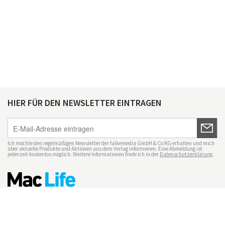
HIER FÜR DEN NEWSLETTER EINTRAGEN
Ich möchte den regelmäßigen Newsletter der falkemedia GmbH & Co KG erhalten und mich
über aktuelle Produkte und Aktionen aus dem Verlag informieren. Eine Abmeldung ist
jederzeit kostenlos möglich. Weitere Informationen finde ich in der
Datenschutzerklärung
.
Impressum
Datenschutz
Nutzungsbedingungen
Mac Life+
Transparenzrichtlinien
Datenschutzeinstellungen