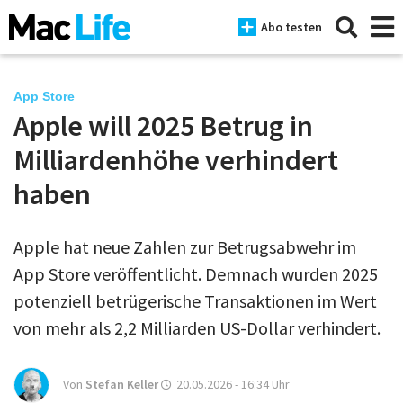
Abo testen
App Store
Apple will 2025 Betrug in
News
Milliardenhöhe verhindert
iPhone
haben
Mac
Apple hat neue Zahlen zur Betrugsabwehr im
iPad
App Store veröffentlicht. Demnach wurden 2025
Tests
potenziell betrügerische Transaktionen im Wert
von mehr als 2,2 Milliarden US-Dollar verhindert.
Tipps
Magazine
Von
Stefan Keller
20.05.2026 - 16:34
Uhr