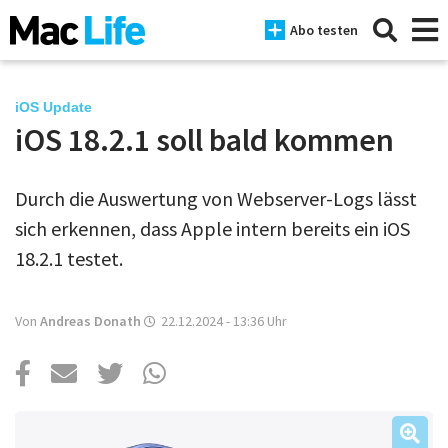
Abo testen
iOS Update
iOS 18.2.1 soll bald kommen
News
Durch die Auswertung von Webserver-Logs lässt
iPhone
sich erkennen, dass Apple intern bereits ein iOS
Mac
18.2.1 testet.
iPad
Von
Andreas Donath
22.12.2024 - 13:36
Uhr
Tests
Tipps
Magazine