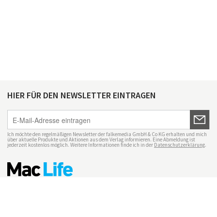
HIER FÜR DEN NEWSLETTER EINTRAGEN
Ich möchte den regelmäßigen Newsletter der falkemedia GmbH & Co KG erhalten und mich
über aktuelle Produkte und Aktionen aus dem Verlag informieren. Eine Abmeldung ist
jederzeit kostenlos möglich. Weitere Informationen finde ich in der
Datenschutzerklärung
.
Impressum
Datenschutz
Nutzungsbedingungen
Mac Life+
Transparenzrichtlinien
Datenschutzeinstellungen
Mediadaten Mac Life
Vertrag widerrufen