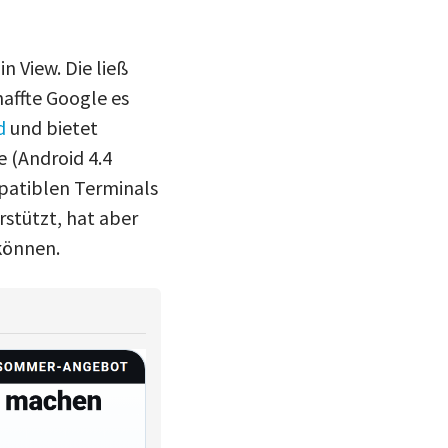
 View. Die ließ
affte Google es
d
und bietet
 (Android 4.4
patiblen Terminals
stützt, hat aber
 können.