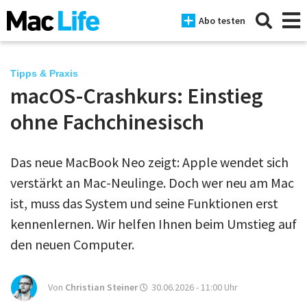
Abo testen
Tipps & Praxis
macOS-Crashkurs: Einstieg
News
ohne Fachchinesisch
iPhone
Das neue MacBook Neo zeigt: Apple wendet sich
Mac
verstärkt an Mac-Neulinge. Doch wer neu am Mac
iPad
ist, muss das System und seine Funktionen erst
kennenlernen. Wir helfen Ihnen beim Umstieg auf
Tests
den neuen Computer.
Tipps
Magazine
Von
Christian Steiner
30.06.2026 - 11:00
Uhr