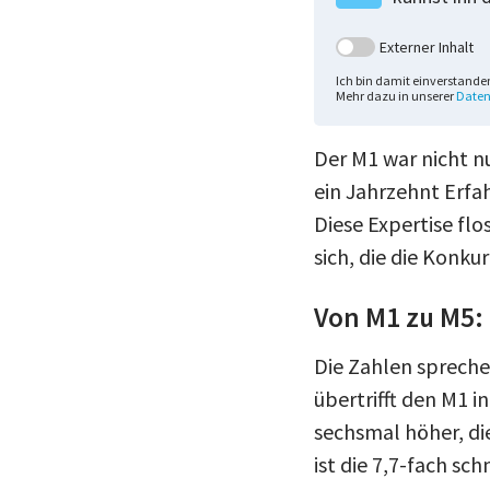
Externer Inhalt
Ich bin damit einverstande
Mehr dazu in unserer
Daten
Der M1 war nicht n
ein Jahrzehnt Erfa
Diese Expertise flo
sich, die die Konkur
Von M1 zu M5:
Die Zahlen sprechen
übertrifft den M1 i
sechsmal höher, di
ist die 7,7-fach sc