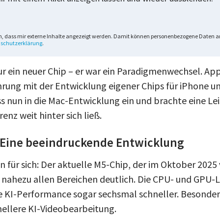
n, dass mir externe Inhalte angezeigt werden. Damit können personenbezogene Daten an
schutzerklärung
.
ur ein neuer Chip – er war ein Paradigmenwechsel. App
hrung mit der Entwicklung eigener Chips für iPhone 
ss nun in die Mac-Entwicklung ein und brachte eine Le
renz weit hinter sich ließ.
 Eine beeindruckende Entwicklung
 für sich: Der aktuelle M5-Chip, der im Oktober 2025
n nahezu allen Bereichen deutlich. Die CPU- und GPU-L
e KI-Performance sogar sechsmal schneller. Besonde
hnellere KI-Videobearbeitung.