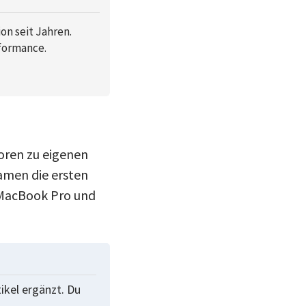
n seit Jahren.
rformance.
oren zu eigenen
amen die ersten
 MacBook Pro und
tikel ergänzt. Du