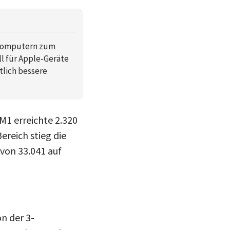
c-Computern zum
l für Apple-Geräte
tlich bessere
M1 erreichte 2.320
ereich stieg die
 von 33.041 auf
n der 3-