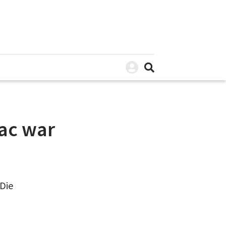
Mac war
 Die