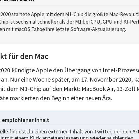
2020 startete Apple mit dem M1-Chip die größte Mac-Revolutio
hip ist sechsmal schneller als der M1 bei CPU, GPU und KI-Pe
en mit macOS Tahoe ihre letzte Software-Aktualisierung.
t für den Mac
020 kündigte Apple den Übergang von Intel-Prozess
s an. Nur eine Woche später, am 17. November 2020, k
it dem M1-Chip auf den Markt: MacBook Air, 13-Zoll
räte markierten den Beginn einer neuen Ära.
n empfohlener Inhalt
elle findest du einen externen Inhalt von Twitter, der den Ar
dir mit einem Klick anzeigen lassen und wieder ausblenden.