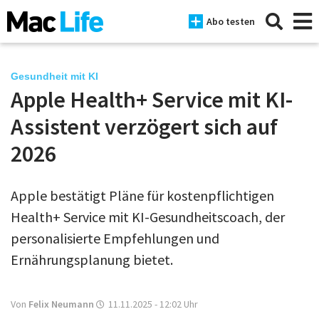
Abo testen
Gesundheit mit KI
Apple Health+ Service mit KI-
News
Assistent verzögert sich auf
iPhone
2026
Mac
Apple bestätigt Pläne für kostenpflichtigen
iPad
Health+ Service mit KI-Gesundheitscoach, der
Tests
personalisierte Empfehlungen und
Ernährungsplanung bietet.
Tipps
Magazine
Von
Felix Neumann
11.11.2025 - 12:02
Uhr