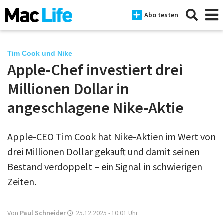
Abo testen
Tim Cook und Nike
Apple-Chef investiert drei
News
Millionen Dollar in
iPhone
angeschlagene Nike-Aktie
Mac
Apple-CEO Tim Cook hat Nike-Aktien im Wert von
iPad
drei Millionen Dollar gekauft und damit seinen
Tests
Bestand verdoppelt – ein Signal in schwierigen
Zeiten.
Tipps
Magazine
Von
Paul Schneider
25.12.2025 - 10:01
Uhr