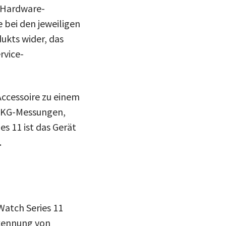
 Hardware-
 bei den jeweiligen
ukts wider, das
rvice-
Accessoire zu einem
 EKG-Messungen,
s 11 ist das Gerät
.
Watch Series 11
rkennung von