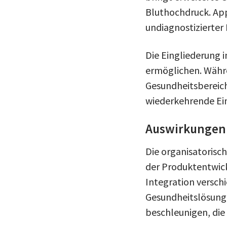
Bluthochdruck. App
undiagnostizierter
Die Eingliederung 
ermöglichen. Währ
Gesundheitsbereich 
wiederkehrende E
Auswirkungen 
Die organisatorisc
der Produktentwick
Integration versch
Gesundheitslösunge
beschleunigen, di