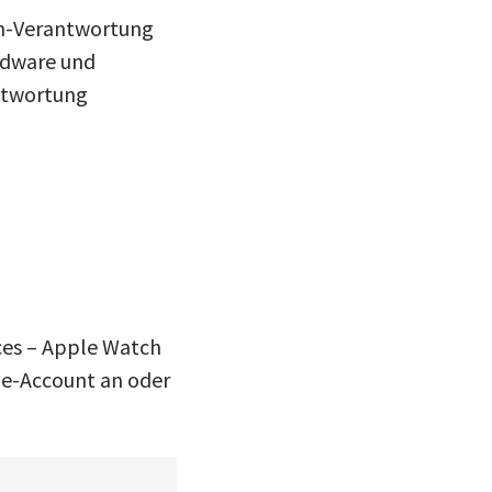
tch-Verantwortung
rdware und
antwortung
ices – Apple Watch
de-Account an oder