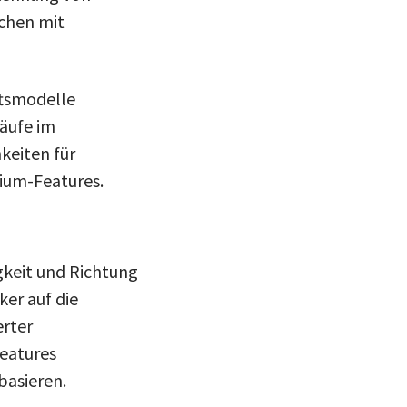
schen mit
ftsmodelle
äufe im
keiten für
um-Features.
gkeit und Richtung
ker auf die
erter
Features
basieren.