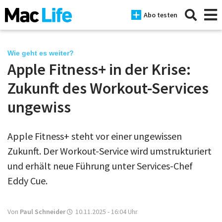
Abo testen
Wie geht es weiter?
Apple Fitness+ in der Krise:
News
Zukunft des Workout-Services
iPhone
ungewiss
Mac
Apple Fitness+ steht vor einer ungewissen
iPad
Zukunft. Der Workout-Service wird umstrukturiert
Tests
und erhält neue Führung unter Services-Chef
Eddy Cue.
Tipps
Magazine
Von
Paul Schneider
10.11.2025 - 16:04
Uhr