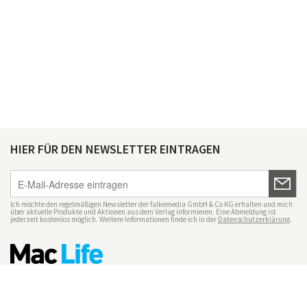
HIER FÜR DEN NEWSLETTER EINTRAGEN
Ich möchte den regelmäßigen Newsletter der falkemedia GmbH & Co KG erhalten und mich
über aktuelle Produkte und Aktionen aus dem Verlag informieren. Eine Abmeldung ist
jederzeit kostenlos möglich. Weitere Informationen finde ich in der
Datenschutzerklärung
.
Impressum
Datenschutz
Nutzungsbedingungen
Mac Life+
Transparenzrichtlinien
Datenschutzeinstellungen