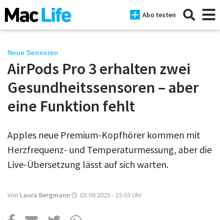
Abo testen
Neue Sensoren
AirPods Pro 3 erhalten zwei
News
Gesundheitssensoren – aber
iPhone
eine Funktion fehlt
Mac
Apples neue Premium-Kopfhörer kommen mit
iPad
Herzfrequenz- und Temperaturmessung, aber die
Tests
Live-Übersetzung lässt auf sich warten.
Tipps
Von
Laura Bergmann
03.09.2025 - 15:03
Uhr
Magazine