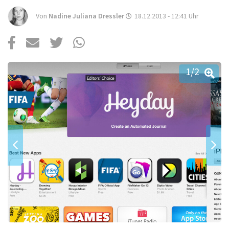
Über uns
Von
Nadine Juliana Dressler
18.12.2013 - 12:41
Uhr
Podcast
Mac Life+
1
/2
Anmelden