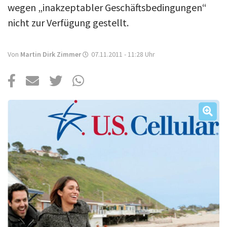
Über uns
wegen „inakzeptabler Geschäftsbedingungen“
nicht zur Verfügung gestellt.
Podcast
Mac Life+
Von
Martin Dirk Zimmer
07.11.2011 - 11:28
Uhr
Anmelden