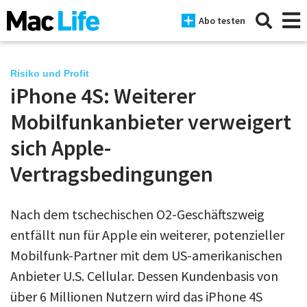
Abo testen
Risiko und Profit
iPhone 4S: Weiterer
News
Mobilfunkanbieter verweigert
iPhone
sich Apple-
Vertragsbedingungen
Mac
iPad
Nach dem tschechischen O2-Geschäftszweig
Tests
entfällt nun für Apple ein weiterer, potenzieller
Tipps
Mobilfunk-Partner mit dem US-amerikanischen
Anbieter U.S. Cellular. Dessen Kundenbasis von
Magazine
über 6 Millionen Nutzern wird das iPhone 4S