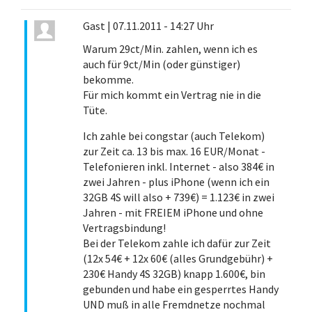
Gast
|
07.11.2011 - 14:27 Uhr
Warum 29ct/Min. zahlen, wenn ich es
auch für 9ct/Min (oder günstiger)
bekomme.
Für mich kommt ein Vertrag nie in die
Tüte.
Ich zahle bei congstar (auch Telekom)
zur Zeit ca. 13 bis max. 16 EUR/Monat -
Telefonieren inkl. Internet - also 384€ in
zwei Jahren - plus iPhone (wenn ich ein
32GB 4S will also + 739€) = 1.123€ in zwei
Jahren - mit FREIEM iPhone und ohne
Vertragsbindung!
Bei der Telekom zahle ich dafür zur Zeit
(12x 54€ + 12x 60€ (alles Grundgebühr) +
230€ Handy 4S 32GB) knapp 1.600€, bin
gebunden und habe ein gesperrtes Handy
UND muß in alle Fremdnetze nochmal