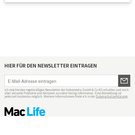
HIER FÜR DEN NEWSLETTER EINTRAGEN
Ich möchte den regelmäßigen Newsletter der falkemedia GmbH & Co KG erhalten und mich
über aktuelle Produkte und Aktionen aus dem Verlag informieren. Eine Abmeldung ist
jederzeit kostenlos möglich. Weitere Informationen finde ich in der
Datenschutzerklärung
.
Impressum
Datenschutz
Nutzungsbedingungen
Mac Life+
Transparenzrichtlinien
Datenschutzeinstellungen