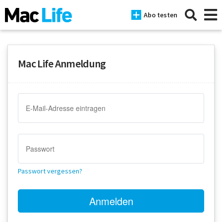
Abo testen
Mac Life Anmeldung
News
iPhone
Mac
iPad
Tests
Passwort vergessen?
Tipps
Magazine