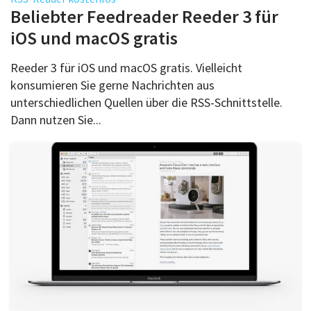
Über uns
Beliebter Feedreader Reeder 3 für
Podcast
iOS und macOS gratis
Mac Life+
Reeder 3 für iOS und macOS gratis. Vielleicht
konsumieren Sie gerne Nachrichten aus
unterschiedlichen Quellen über die RSS-Schnittstelle.
Anmelden
Dann nutzen Sie...