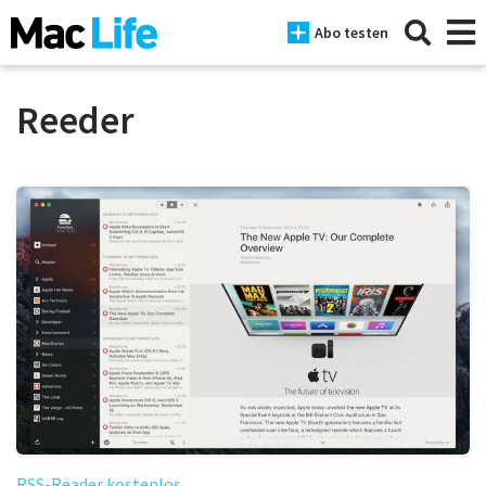
Abo testen
Reeder
News
iPhone
Mac
iPad
Tests
Tipps
Magazine
RSS-Reader kostenlos