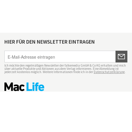
HIER FÜR DEN NEWSLETTER EINTRAGEN
Ich möchte den regelmäßigen Newsletter der falkemedia GmbH & Co KG erhalten und mich
über aktuelle Produkte und Aktionen aus dem Verlag informieren. Eine Abmeldung ist
jederzeit kostenlos möglich. Weitere Informationen finde ich in der
Datenschutzerklärung
.
Impressum
Datenschutz
Nutzungsbedingungen
Mac Life+
Transparenzrichtlinien
Datenschutzeinstellungen
Mediadaten Mac Life
Vertrag widerrufen
© maclife.de 2026