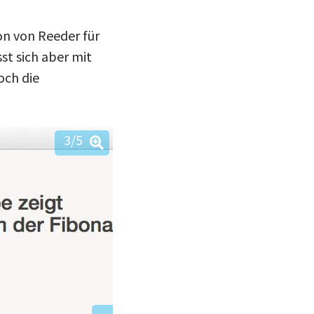
ion von Reeder für
st sich aber mit
och die
3
/5