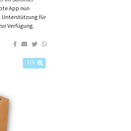
ibte App nun
it Unterstützung für
zur Verfügung.
1
/5