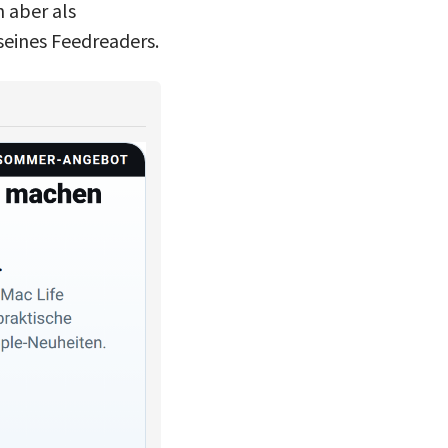
h aber als
seines Feedreaders.