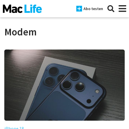
Abo testen
Modem
News
iPhone
Mac
iPad
Tests
Tipps
Magazine
iPhone 18