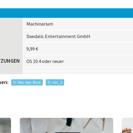
Machinarium
Daedalic Entertainment GmbH
9,99 €
TZUNGEN
OS 10.4 oder neuer
men:
Mac App Store
voc_2