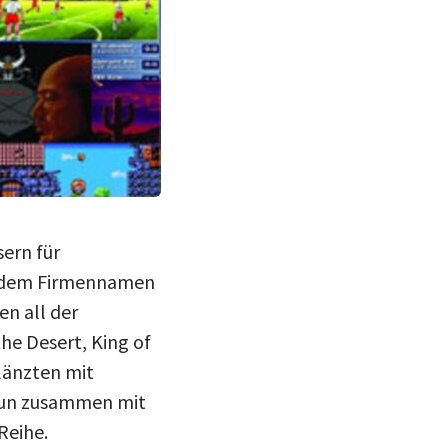
ern für
er dem Firmennamen
n all der
he Desert, King of
länzten mit
 nun zusammen mit
Reihe.