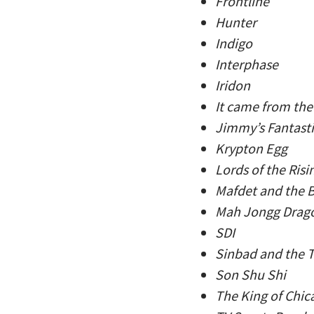
Frontline
Hunter
Indigo
Interphase
Iridon
It came from the
Jimmy’s Fantast
Krypton Egg
Lords of the Ris
Mafdet and the 
Mah Jongg Drago
SDI
Sinbad and the T
Son Shu Shi
The King of Chic