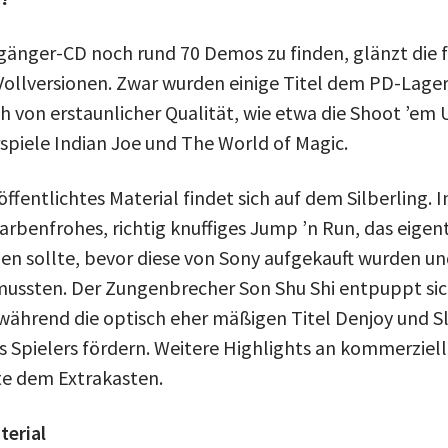
änger-CD noch rund 70 Demos zu finden, glänzt die 
 Vollversionen. Zwar wurden einige Titel dem PD-Lag
ch von erstaunlicher Qualität, wie etwa die Shoot ’em
spiele Indian Joe und The World of Magic.
ffentlichtes Material findet sich auf dem Silberling. I
farbenfrohes, richtig knuffiges Jump ’n Run, das eigen
den sollte, bevor diese von Sony aufgekauft wurden un
ussten. Der Zungenbrecher Son Shu Shi entpuppt sic
 während die optisch eher mäßigen Titel Denjoy und Sl
s Spielers fördern. Weitere Highlights an kommerziell
te dem Extrakasten.
terial