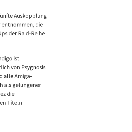
fünfte Auskopplung
er entnommen, die
 Ups der Raid-Reihe
ndigo ist
tlich von Psygnosis
d alle Amiga-
h als gelungener
ez die
en Titeln