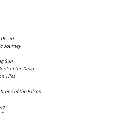
 Desert
ic Journey
ing Sun
Book of the Dead
n Tiles
hrone of the Falcon
ago