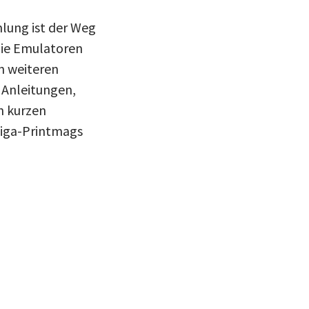
lung ist der Weg
Die Emulatoren
n weiteren
, Anleitungen,
n kurzen
miga-Printmags