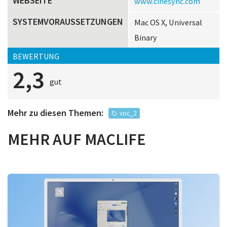
WEBSEITE
www.cinesync.com
SYSTEMVORAUSSETZUNGEN
Mac OS X, Universal
Binary
BEWERTUNG
2,3
gut
Mehr zu diesen Themen:
voc_2
MEHR AUF MACLIFE