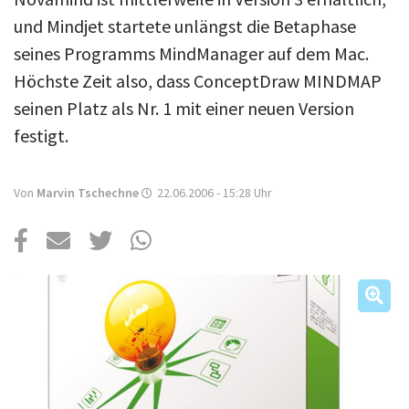
Über uns
und Mindjet startete unlängst die Betaphase
Podcast
seines Programms MindManager auf dem Mac.
Mac Life+
Höchste Zeit also, dass ConceptDraw MINDMAP
seinen Platz als Nr. 1 mit einer neuen Version
festigt.
Anmelden
Von
Marvin Tschechne
22.06.2006 - 15:28
Uhr