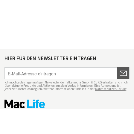
HIER FÜR DEN NEWSLETTER EINTRAGEN
Ich möchte den regelmäßigen Newsletter der falkemedia GmbH & Co KG erhalten und mich
über aktuelle Produkte und Aktionen aus dem Verlag informieren. Eine Abmeldung ist
jederzeit kostenlos möglich. Weitere Informationen finde ich in der
Datenschutzerklärung
.
Impressum
Datenschutz
Nutzungsbedingungen
Mac Life+
Transparenzrichtlinien
Datenschutzeinstellungen
Mediadaten Mac Life
Vertrag widerrufen