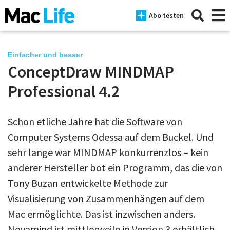
Abo testen
Einfacher und besser
ConceptDraw MINDMAP
News
Professional 4.2
iPhone
Schon etliche Jahre hat die Software von
Mac
Computer Systems Odessa auf dem Buckel. Und
iPad
sehr lange war MINDMAP konkurrenzlos – kein
anderer Hersteller bot ein Programm, das die von
Tests
Tony Buzan entwickelte Methode zur
Tipps
Visualisierung von Zusammenhängen auf dem
Magazine
Mac ermöglichte. Das ist inzwischen anders.
Novamind ist mittlerweile in Version 3 erhältlich,