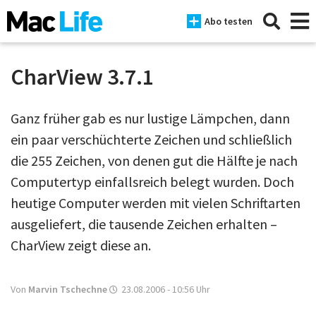
Abo testen
CharView 3.7.1
News
Ganz früher gab es nur lustige Lämpchen, dann
ein paar verschüchterte Zeichen und schließlich
iPhone
die 255 Zeichen, von denen gut die Hälfte je nach
Mac
Computertyp einfallsreich belegt wurden. Doch
heutige Computer werden mit vielen Schriftarten
iPad
ausgeliefert, die tausende Zeichen erhalten –
Tests
CharView zeigt diese an.
Tipps
Magazine
Von
Marvin Tschechne
23.08.2006 - 10:56
Uhr