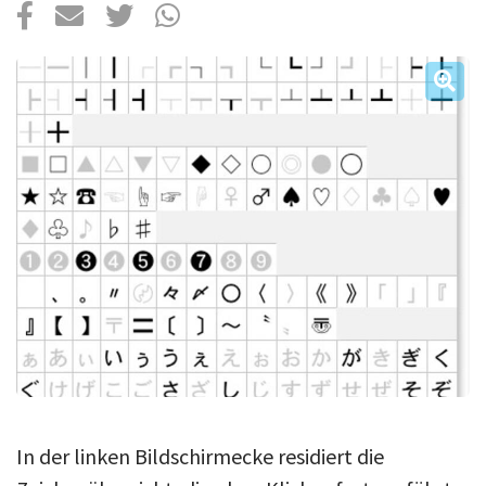
Über uns
Podcast
Mac Life+
Anmelden
In der linken Bildschirmecke residiert die