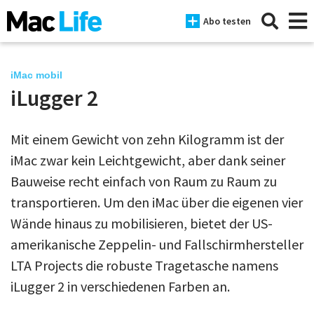
Abo testen
iMac mobil
iLugger 2
News
Mit einem Gewicht von zehn Kilogramm ist der
iPhone
iMac zwar kein Leichtgewicht, aber dank seiner
Mac
Bauweise recht einfach von Raum zu Raum zu
iPad
transportieren. Um den iMac über die eigenen vier
Wände hinaus zu mobilisieren, bietet der US-
Tests
amerikanische Zeppelin- und Fallschirmhersteller
Tipps
LTA Projects die robuste Tragetasche namens
iLugger 2 in verschiedenen Farben an.
Magazine