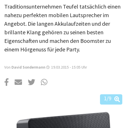
Über uns
Traditionsunternehmen Teufel tatsächlich einen
Podcast
nahezu perfekten mobilen Lautsprecher im
Angebot. Die langen Akkulaufzeiten und der
Mac Life+
brillante Klang gehören zu seinen besten
Eigenschaften und machen den Boomster zu
Anmelden
einem Hörgenuss für jede Party.
Von
David Sondermann
19.03.2015 - 15:05
Uhr
1
/9