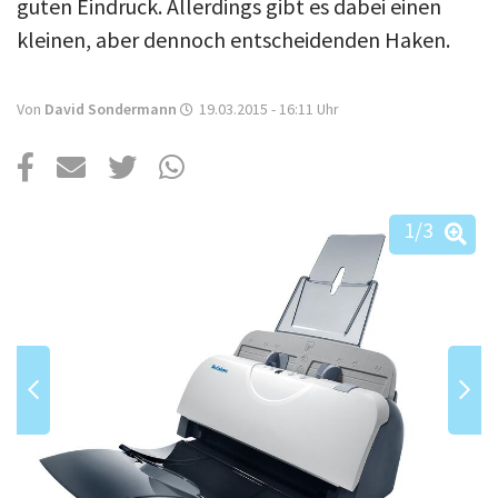
Über uns
guten Eindruck. Allerdings gibt es dabei einen
kleinen, aber dennoch entscheidenden Haken.
Podcast
Mac Life+
Von
David Sondermann
19.03.2015 - 16:11
Uhr
Anmelden
1
/3