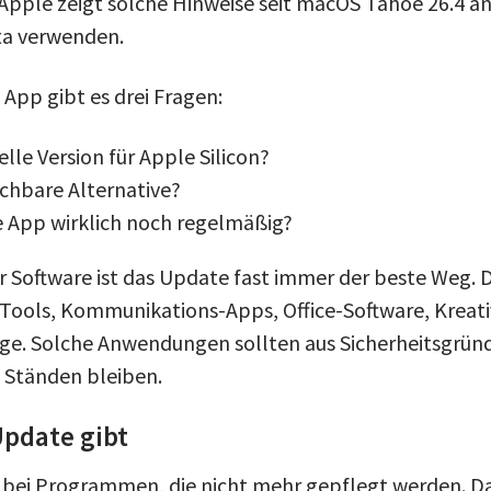
. Apple zeigt solche Hinweise seit macOS Tahoe 26.4 a
a verwenden.
 App gibt es drei Fragen:
elle Version für Apple Silicon?
uchbare Alternative?
e App wirklich noch regelmäßig?
er Software ist das Update fast immer der beste Weg. 
d-Tools, Kommunikations-Apps, Office-Software, Kre
ge. Solche Anwendungen sollten aus Sicherheitsgrün
n Ständen bleiben.
Update gibt
s bei Programmen, die nicht mehr gepflegt werden. Da