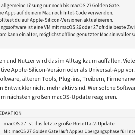
ls allgemeine Lösung nur noch bis macOS 27 Golden Gate.
che Apps auf deinem Mac noch Intel-Code verwenden.
olltest du auf Apple-Silicon-Versionen aktualisieren.
gssoftware ist eine VM mit macOS 26 oder 27 oft die beste Zw
re kann ein alter, möglichst offline genutzter Mac sinnvoller se
nen und Nutzer wird das im Alltag kaum auffallen. Vi
ative Apple-Silicon-Version oder als Universal-App vo
lsoftware, älteren Tools, Plug-ins, Treibern, Firmena
Entwickler nicht mehr aktiv sind. Wer solche Softwa
beim nächsten großen macOS-Update reagieren.
EDAKTION
macOS 27 ist das letzte große Rosetta-2-Update
Mit macOS 27 Golden Gate läuft Apples Übergangsphase für Inte