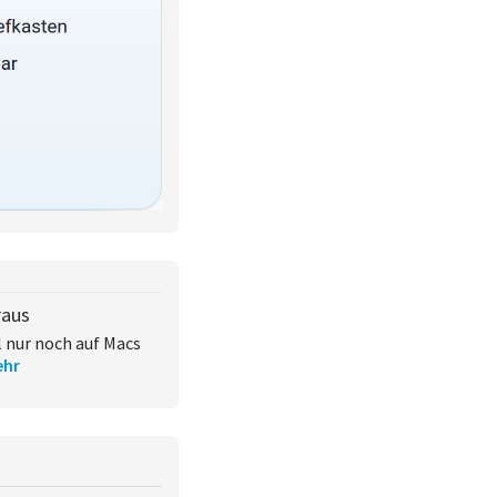
raus
l nur noch auf Macs
hr