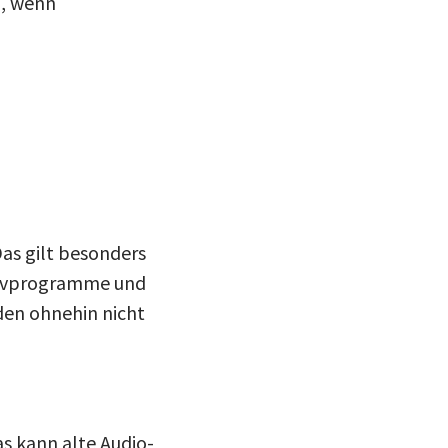
n, wenn
Das gilt besonders
ativprogramme und
den ohnehin nicht
s kann alte Audio-