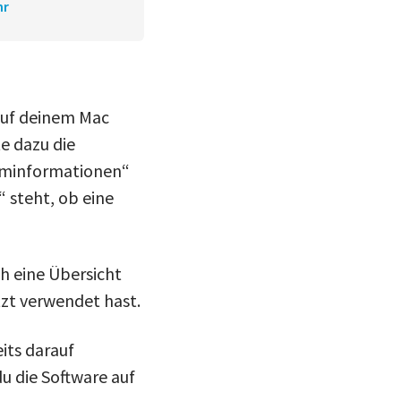
hr
 auf deinem Mac
e dazu die
teminformationen“
 steht, ob eine
h eine Übersicht
zt verwendet hast.
its darauf
du die Software auf