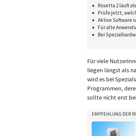
Rosetta 2 läuft a
Prüfe jetzt, wel
Aktive Software s
Für alte Anwendun
Bei Spezialhardwa
Für viele Nutzerin
liegen längst als n
wird es bei Spezia
Programmen, deren 
sollte nicht erst 
EMPFEHLUNG DER R