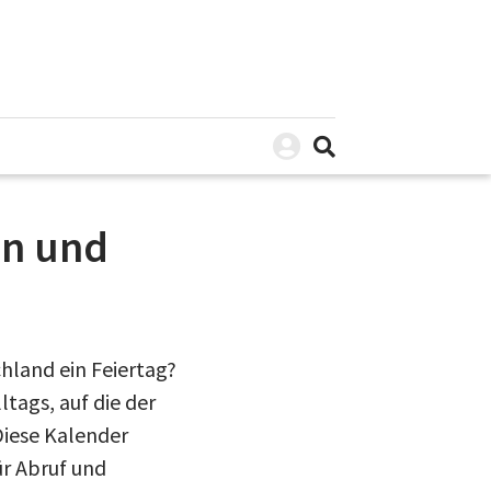
en und
chland ein Feiertag?
ags, auf die der
Diese Kalender
ür Abruf und