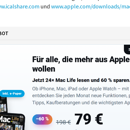
w.icalshare.com
und
www.apple.com/downloads/mac
!
BOT