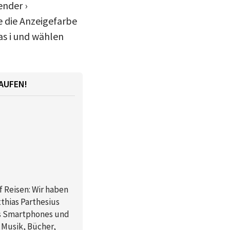
ender ›
 die Anzeigefarbe
as i und wählen
AUFEN!
f Reisen: Wir haben
thias Parthesius
es Smartphones und
r Musik, Bücher,