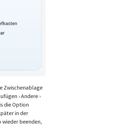
die Zwischenablage
ufügen › Andere ›
is die Option
päter in der
o wieder beenden,