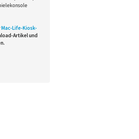
pielekonsole
r
Mac-Life-Kiosk-
load-Artikel und
en.