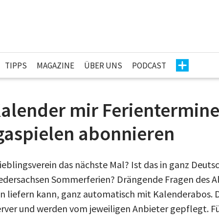
TIPPS
MAGAZINE
ÜBER UNS
PODCAST
Kalender mir Ferientermin
gaspielen abonnieren
eblingsverein das nächste Mal? Ist das in ganz Deuts
dersachsen Sommerferien? Drängende Fragen des Allt
 liefern kann, ganz automatisch mit Kalenderabos. 
erver und werden vom jeweiligen Anbieter gepflegt. F