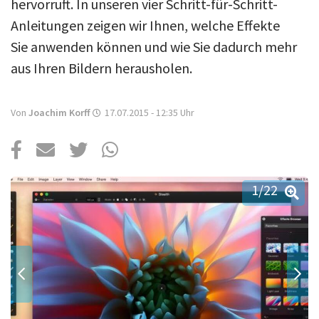
Über uns
hervorruft. In unseren vier Schritt-für-Schritt-
Anleitungen zeigen wir Ihnen, welche Effekte
Podcast
Sie anwenden können und wie Sie dadurch mehr
Mac Life+
aus Ihren Bildern herausholen.
Von
Joachim Korff
17.07.2015 - 12:35
Uhr
Anmelden
1
/22