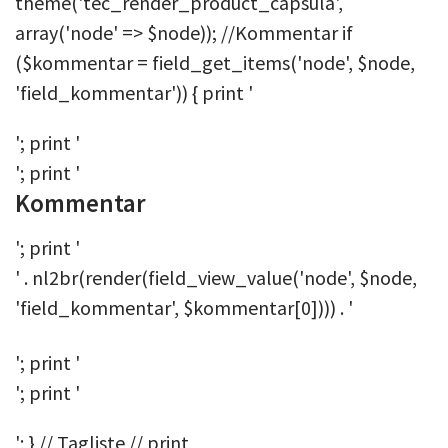
theme('tec_render_product_capsula',
array('node' => $node)); //Kommentar if
($kommentar = field_get_items('node', $node,
'field_kommentar')) { print '
'; print '
'; print '
Kommentar
'; print '
' . nl2br(render(field_view_value('node', $node,
'field_kommentar', $kommentar[0]))) . '
'; print '
'; print '
'; } // Tagliste // print