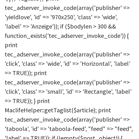
tec_adserver_invoke_code(array('publisher' =>
'yieldlove', 'id' => '970x250', 'class' => 'wide',
'label' => 'Anzeige')); if ($bodylen > 300 &&
function_exists('tec_adserver_invoke_code')) {
print
tec_adserver_invoke_code(array('publisher' =>
'click', 'class' => 'wide', 'id' => 'Horizontal', 'label'
=> TRUE)); print
tec_adserver_invoke_code(array('publisher' =>
'click', 'class' => 'small', 'id' => 'Rectangle', 'label'
=> TRUE)); } print
MaclifeHelper::getTaglist($article); print
tec_adserver_invoke_code(array('publisher' =>
'taboola', 'id' => 'taboola-feed', "feed" => "feed",
'label' => TRUE)); if (!empty($post_object)) {