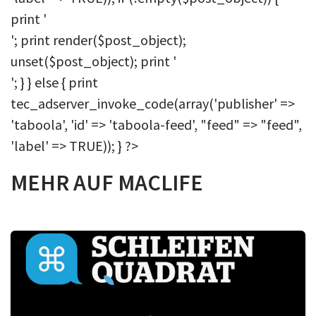
print '
'; print render($post_object);
unset($post_object); print '
'; } } else { print
tec_adserver_invoke_code(array('publisher' =>
'taboola', 'id' => 'taboola-feed', "feed" => "feed",
'label' => TRUE)); } ?>
MEHR AUF MACLIFE