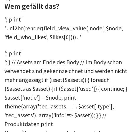
Wem gefällt das?
'; print '
' . nl2br(render(field_view_value('node', $node,
'field_who_likes', $likes[0]))) . '
'; print '
'; } // Assets am Ende des Body // Im Body schon
verwendet sind gekennzeichnet und werden nicht
mehr angezeigt if (isset($assets)) { foreach
($assets as $asset) { if ($asset['used']) { continue; }
$asset['node'] = $node; print
theme(array('tec_assets__' . $asset['type'],
'tec_assets'), array('info' => $asset)); } } //
Produktdaten print