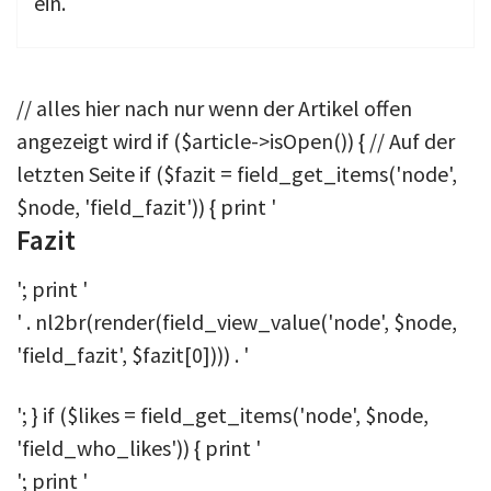
ein.
// alles hier nach nur wenn der Artikel offen
angezeigt wird if ($article->isOpen()) { // Auf der
letzten Seite if ($fazit = field_get_items('node',
$node, 'field_fazit')) { print '
Fazit
'; print '
' . nl2br(render(field_view_value('node', $node,
'field_fazit', $fazit[0]))) . '
'; } if ($likes = field_get_items('node', $node,
'field_who_likes')) { print '
'; print '