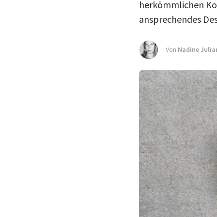
herkömmlichen Koh
ansprechendes Des
Von
Nadine Julia