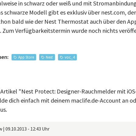
hlweise in schwarz oder weiß und mit Stromanbindun
as schwarze Modell gibt es exklusiv über nest.com, de
chon bald wie der Nest Thermostat auch über den Ap
Zum Verfügbarkeitstermin wurde noch nichts veröffe
men:
App Store
Nest
voc_4
 Artikel "Nest Protect: Designer-Rauchmelder mit iO
e dich einfach mit deinem maclife.de-Account an ode
us.
w
|
09.10.2013 - 12:43 Uhr