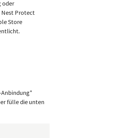
g oder
r Nest Protect
ple Store
ntlicht.
S-Anbindung"
r fülle die unten