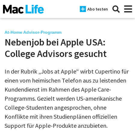
Abo testen
At-Home Advisor-Programm
Nebenjob bei Apple USA:
News
College Advisors gesucht
iPhone
In der Rubrik „Jobs at Apple“ wirbt Cupertino für
Mac
einen vom heimischen Telefon aus zu leistenden
iPad
Kundendienst im Rahmen des Apple Care-
Programms. Gezielt werden US-amerikanische
Tests
College-Studenten angesprochen, ohne
Tipps
Konflikte mit ihren Studienplänen offiziellen
Magazine
Support für Apple-Produkte anzubieten.