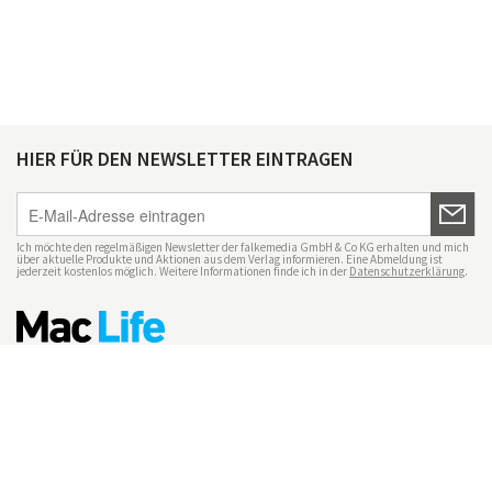
HIER FÜR DEN NEWSLETTER EINTRAGEN
Ich möchte den regelmäßigen Newsletter der falkemedia GmbH & Co KG erhalten und mich
über aktuelle Produkte und Aktionen aus dem Verlag informieren. Eine Abmeldung ist
jederzeit kostenlos möglich. Weitere Informationen finde ich in der
Datenschutzerklärung
.
Impressum
Datenschutz
Nutzungsbedingungen
Mac Life+
Transparenzrichtlinien
Datenschutzeinstellungen
Mediadaten Mac Life
Vertrag widerrufen
© maclife.de 2026