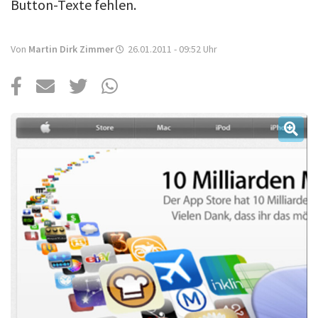
Über uns
Button-Texte fehlen.
Podcast
Von
Martin Dirk Zimmer
26.01.2011 - 09:52
Uhr
Mac Life+
Anmelden