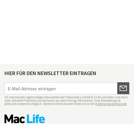
HIER FÜR DEN NEWSLETTER EINTRAGEN
Ich möchte den regelmäßigen Newsletter der falkemedia GmbH & Co KG erhalten und mich
über aktuelle Produkte und Aktionen aus dem Verlag informieren. Eine Abmeldung ist
jederzeit kostenlos möglich. Weitere Informationen finde ich in der
Datenschutzerklärung
.
Impressum
Datenschutz
Nutzungsbedingungen
Mac Life+