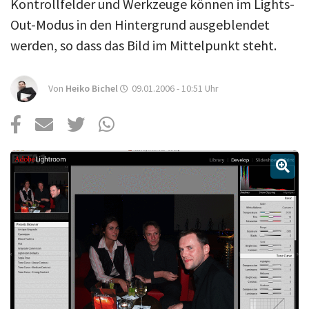
Über uns
Kontrollfelder und Werkzeuge können im Lights-
Out-Modus in den Hintergrund ausgeblendet
Podcast
werden, so dass das Bild im Mittelpunkt steht.
Mac Life+
Von
Heiko Bichel
09.01.2006 - 10:51
Uhr
Anmelden