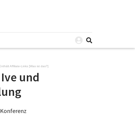
Enthält Affiliate-Links [
Was ist das?
]
 Ive und
lung
 Konferenz