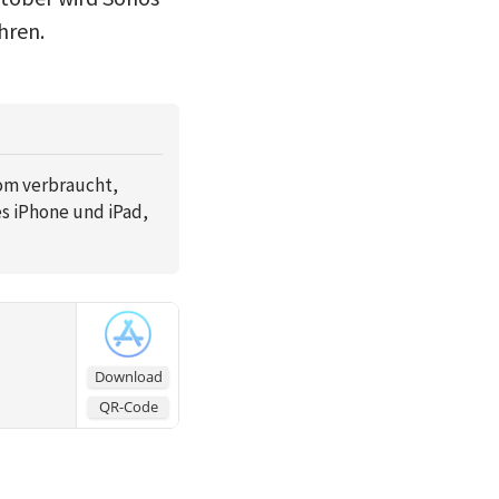
hren.
rom verbraucht,
es iPhone und iPad,
Download
QR-Code