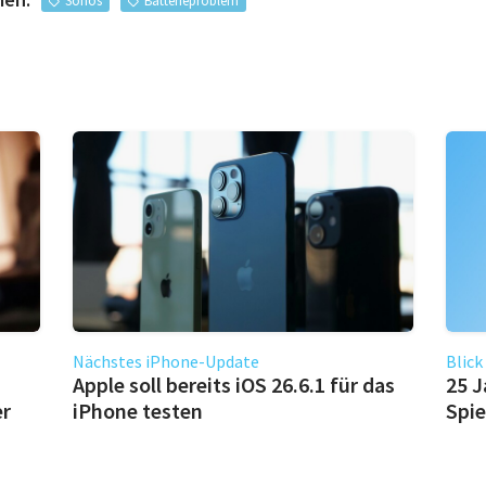
Sonos
Batterieproblem
Nächstes iPhone-Update
Blick
Apple soll bereits iOS 26.6.1 für das
25 J
er
iPhone testen
Spie