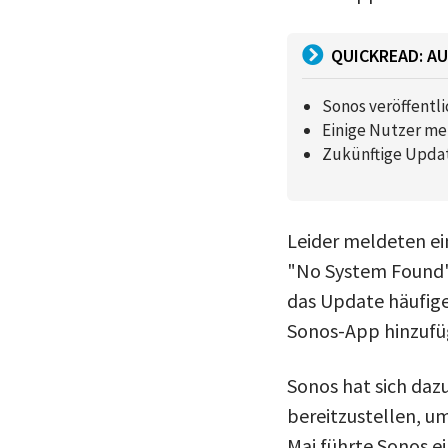
QUICKREAD: AU
Sonos veröffentl
Einige Nutzer me
Zukünftige Updat
Leider meldeten e
"No System Found"-
das Update häufige
Sonos-App hinzufü
Sonos hat sich daz
bereitzustellen, u
Mai führte Sonos ei