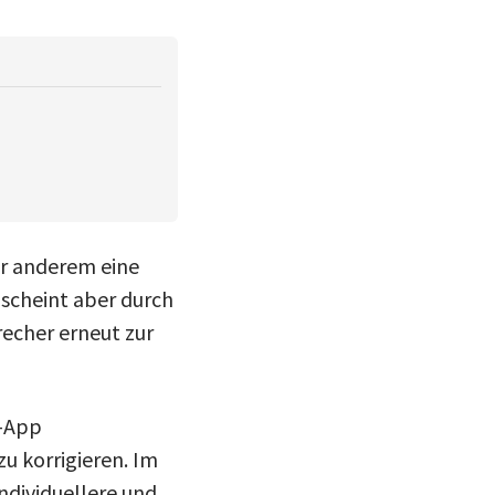
r anderem eine
 scheint aber durch
echer erneut zur
S-App
u korrigieren. Im
individuellere und