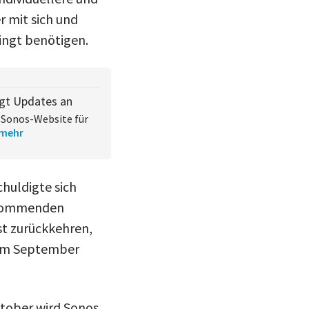
r mit sich und
ingt benötigen.
igt Updates an
r Sonos-Website für
mehr
huldigte sich
n kommenden
st zurückkehren,
 im September
ktober wird Sonos