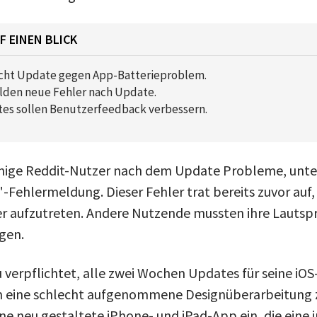
F EINEN BLICK
icht Update gegen App-Batterieproblem.
lden neue Fehler nach Update.
es sollen Benutzerfeedback verbessern.
inige Reddit-Nutzer nach dem Update Probleme, unte
Fehlermeldung. Dieser Fehler trat bereits zuvor auf,
r aufzutreten. Andere Nutzende mussten ihre Lautspr
gen.
u verpflichtet, alle zwei Wochen Updates für seine iO
m eine schlecht aufgenommene Designüberarbeitung z
ne neu gestaltete iPhone- und iPad-App ein, die eine 