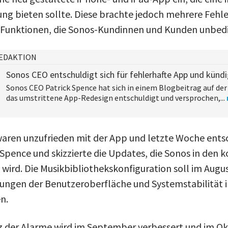
ng bieten sollte. Diese brachte jedoch mehrere Fehle
e Funktionen, die Sonos-Kundinnen und Kunden unbed
EDAKTION
Sonos CEO entschuldigt sich für fehlerhafte App und künd
Sonos CEO Patrick Spence hat sich in einem Blogbeitrag auf de
das umstrittene App-Redesign entschuldigt und versprochen,...
aren unzufrieden mit der App und letzte Woche entsc
Spence und skizzierte die Updates, die Sonos in de
wird. Die Musikbibliothekskonfiguration soll im Augu
ungen der Benutzeroberfläche und Systemstabilität
n.
z der Alarme wird im September verbessert und im O