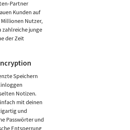
ten-Partner
trauen Kunden auf
Millionen Nutzer,
 zahlreiche junge
e der Zeit
Encryption
enzte Speichern
Einloggen
selten Notizen.
infach mit deinen
igartig und
ine Passwörter und
rische Entsperrung