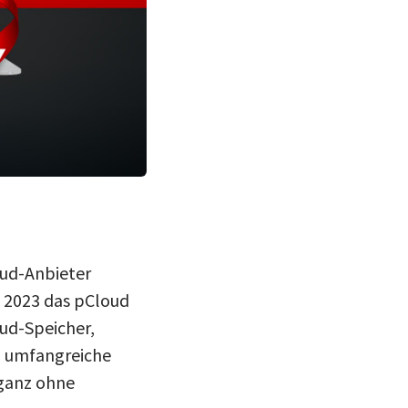
oud-Anbieter
ys 2023 das pCloud
oud-Speicher,
h umfangreiche
 ganz ohne