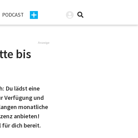
PODCAST
Anzeige
te bis
h: Du lädst eine
zur Verfügung und
rlangen monatliche
izenz anbieten!
ür dich bereit.