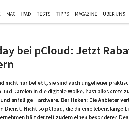
E
MAC
IPAD
TESTS
TIPPS
MAGAZINE
ÜBER UNS
day bei pCloud: Jetzt Rabat
ern
d nicht nur beliebt, sie sind auch ungeheuer praktisc
nd Dateien in die digitale Wolke, hast alles stets 
 und anfällige Hardware. Der Haken: Die Anbieter ve
n Dienst. Nicht so pCloud, die dir eine lebenslange L
rnehmen hält derzeit zudem einen besonderen Deal f