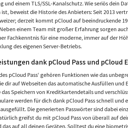
g und einem TLS/SSL-Kanalschutz. Wie seriös dein Da
ist, beweist die Historie des Anbieters: Seit 2013 ver
hweizer; derzeit kommt pCloud auf beeindruckende 19 
 Neben einem Team mit großer Erfahrung sorgen auch
her Fachkenntnis für eine moderne, immer auf der Höh
klung des eigenen Server-Betriebs.
istungen dank pCloud Pass und pCloud 
des pCloud Pass‘ gehören Funktionen wie das unbegr
ie dir auf Webseiten das automatische Ausfüllen und 
 das Speichern von Kreditkartendetails und verschlüs
lare werden für dich dank pCloud Pass schnell und e
usgefüllt. Die generierten Passwörter sind dabei einz
türlich greifst du mit pCloud Pass von überall auf de
 das auf all deinen Geräten. Solltest du eine biomet