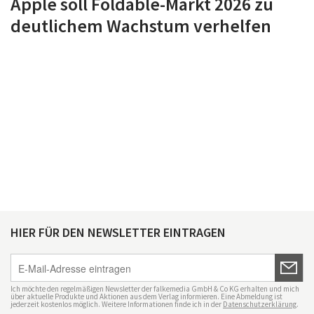
Apple soll Foldable-Markt 2026 zu
deutlichem Wachstum verhelfen
HIER FÜR DEN NEWSLETTER EINTRAGEN
Ich möchte den regelmäßigen Newsletter der falkemedia GmbH & Co KG erhalten und mich
über aktuelle Produkte und Aktionen aus dem Verlag informieren. Eine Abmeldung ist
jederzeit kostenlos möglich. Weitere Informationen finde ich in der
Datenschutzerklärung
.