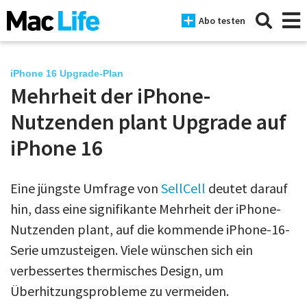
Abo testen
iPhone 16 Upgrade-Plan
Mehrheit der iPhone-
News
Nutzenden plant Upgrade auf
iPhone
iPhone 16
Mac
Eine jüngste Umfrage von
SellCell
deutet darauf
iPad
hin, dass eine signifikante Mehrheit der iPhone-
Tests
Nutzenden plant, auf die kommende iPhone-16-
Serie umzusteigen. Viele wünschen sich ein
Tipps
verbessertes thermisches Design, um
Magazine
Überhitzungsprobleme zu vermeiden.