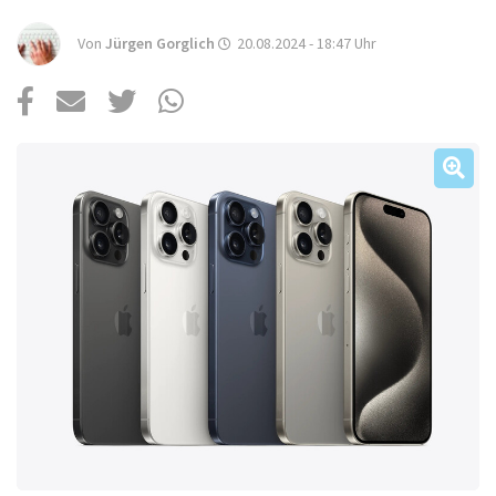
Über uns
Von
Jürgen Gorglich
20.08.2024 - 18:47
Uhr
Podcast
Mac Life+
Anmelden