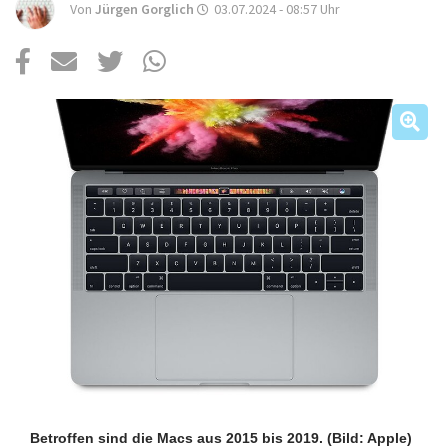
Über uns
Von
Jürgen Gorglich
03.07.2024 - 08:57
Uhr
Podcast
Mac Life+
Anmelden
Betroffen sind die Macs aus 2015 bis 2019.
(Bild: Apple)