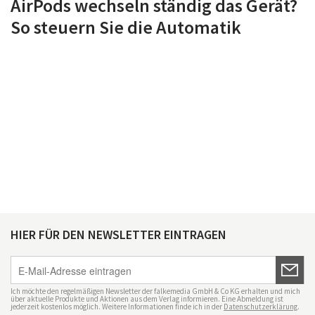
AirPods wechseln ständig das Gerät?
So steuern Sie die Automatik
HIER FÜR DEN NEWSLETTER EINTRAGEN
Ich möchte den regelmäßigen Newsletter der falkemedia GmbH & Co KG erhalten und mich
über aktuelle Produkte und Aktionen aus dem Verlag informieren. Eine Abmeldung ist
jederzeit kostenlos möglich. Weitere Informationen finde ich in der
Datenschutzerklärung
.