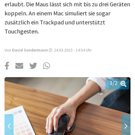
Über uns
erlaubt. Die Maus lässt sich mit bis zu drei Geräten
koppeln. An einem Mac simuliert sie sogar
Podcast
zusätzlich ein Trackpad und unterstützt
Mac Life+
Touchgesten.
Von
David Sondermann
24.03.2015 - 14:54
Uhr
Anmelden
1
/2