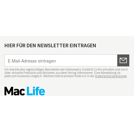
HIER FÜR DEN NEWSLETTER EINTRAGEN
Ich möchte den regelmäßigen Newsletter der falkemedia GmbH & Co KG erhalten und mich
über aktuelle Produkte und Aktionen aus dem Verlag informieren. Eine Abmeldung ist
jederzeit kostenlos möglich. Weitere Informationen finde ich in der
Datenschutzerklärung
.
Impressum
Datenschutz
Nutzungsbedingungen
Mac Life+
Transparenzrichtlinien
Datenschutzeinstellungen
Mediadaten Mac Life
Vertrag widerrufen
© maclife.de 2026