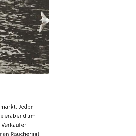
hmarkt. Jeden
 Feierabend um
 Verkäufer
inen Räucheraal