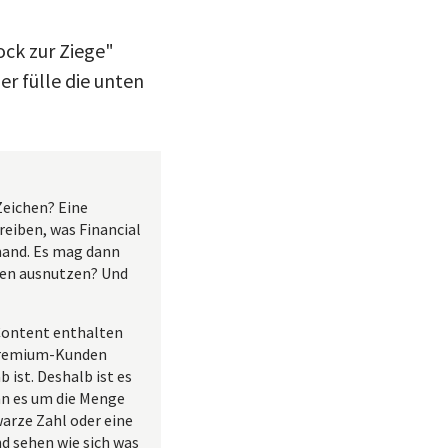
ock zur Ziege"
r fülle die unten
Zeichen? Eine
reiben, was Financial
mand. Es mag dann
chen ausnutzen? Und
 Content enthalten
. Premium-Kunden
 ist. Deshalb ist es
enn es um die Menge
warze Zahl oder eine
d sehen wie sich was