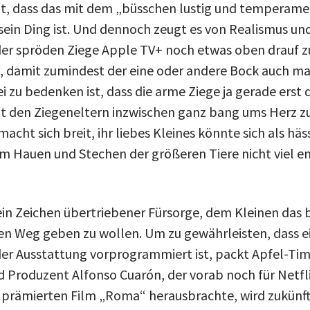
t, dass das mit dem „büsschen lustig und temperame
sein Ding ist. Und dennoch zeugt es von Realismus und
der spröden Ziege Apple TV+ noch etwas oben drauf z
, damit zumindest der eine oder andere Bock auch mal
 zu bedenken ist, dass die arme Ziege ja gerade erst 
int den Ziegeneltern inzwischen ganz bang ums Herz z
acht sich breit, ihr liebes Kleines könnte sich als häs
m Hauen und Stechen der größeren Tiere nicht viel 
kein Zeichen übertriebener Fürsorge, dem Kleinen das
en Weg geben zu wollen. Um zu gewährleisten, dass ei
r Ausstattung vorprogrammiert ist, packt Apfel-Tim
nd Produzent Alfonso Cuarón, der vorab noch für Netfl
prämierten Film „Roma“ herausbrachte, wird zukünft