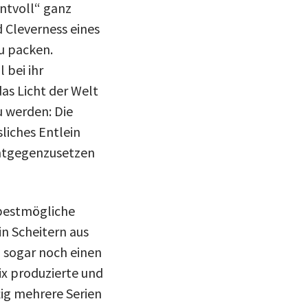
ntvoll“ ganz
 Cleverness eines
u packen.
 bei ihr
das Licht der Welt
u werden: Die
sliches Entlein
entgegenzusetzen
 bestmögliche
n Scheitern aus
 sogar noch einen
ix produzierte und
ig mehrere Serien