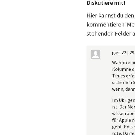
Diskutiere mit!
Hier kannst du den
kommentieren. Meld
stehenden Felder a
gast22
|
29
Warum eine
Kolumne da
Times erfa
sicherlich
wenn, dann
Im Übrigen
ist. Der M
wissen aber
für Apple n
geht. Ents
rote. Da g