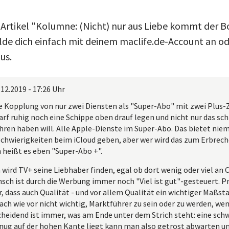
 Artikel "Kolumne: (Nicht) nur aus Liebe kommt der B
e dich einfach mit deinem maclife.de-Account an ode
us.
.12.2019 - 17:26 Uhr
 Kopplung von nur zwei Diensten als "Super-Abo" mit zwei Plus-
rf ruhig noch eine Schippe oben drauf legen und nicht nur das sch
hren haben will. Alle Apple-Dienste im Super-Abo. Das bietet nie
 Schwierigkeiten beim iCloud geben, aber wer wird das zum Erbre
 heißt es eben "Super-Abo +".
 wird TV+ seine Liebhaber finden, egal ob dort wenig oder viel an
ensch ist durch die Werbung immer noch "Viel ist gut"-gesteuert
, dass auch Qualität - und vor allem Qualität ein wichtiger Maßstab
ach wie vor nicht wichtig, Marktführer zu sein oder zu werden, w
cheidend ist immer, was am Ende unter dem Strich steht: eine sch
enug auf der hohen Kante liegt kann man also getrost abwarten un