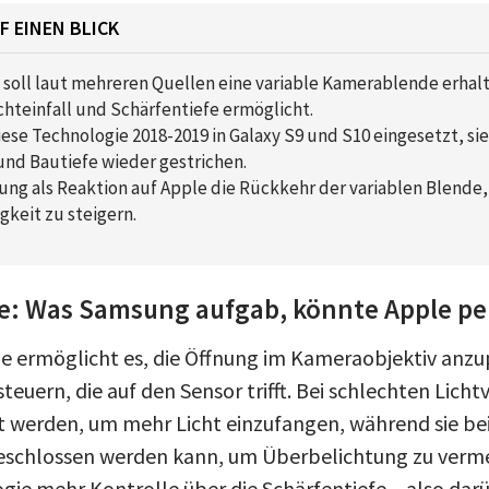
F EINEN BLICK
 soll laut mehreren Quellen eine variable Kamerablende erhal
chteinfall und Schärfentiefe ermöglicht.
se Technologie 2018-2019 in Galaxy S9 und S10 eingesetzt, si
und Bautiefe wieder gestrichen.
ung als Reaktion auf Apple die Rückkehr der variablen Blende
keit zu steigern.
de: Was Samsung aufgab, könnte Apple pe
de ermöglicht es, die Öffnung im Kameraobjektiv anz
teuern, die auf den Sensor trifft. Bei schlechten Lich
t werden, um mehr Licht einzufangen, während sie be
schlossen werden kann, um Überbelichtung zu vermei
gie mehr Kontrolle über die Schärfentiefe – also darü