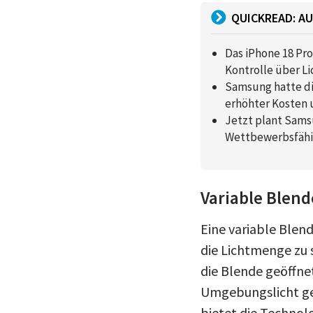
QUICKREAD: AU
Das iPhone 18 Pro
Kontrolle über Li
Samsung hatte die
erhöhter Kosten 
Jetzt plant Sams
Wettbewerbsfähig
Variable Blen
Eine variable Blen
die Lichtmenge zu s
die Blende geöffne
Umgebungslicht ge
bietet die Technolo