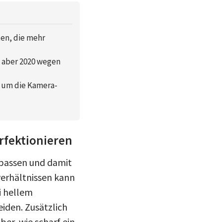
ten, die mehr
e aber 2020 wegen
, um die Kamera-
rfektionieren
upassen und damit
tverhältnissen kann
i hellem
den. Zusätzlich
ber, wie scharf ein