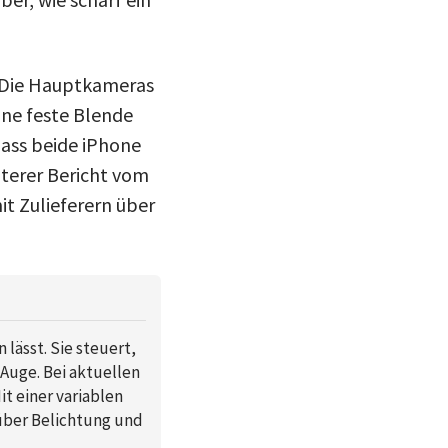
. Die Hauptkameras
ine feste Blende
dass beide iPhone
äterer Bericht vom
it Zulieferern über
 lässt. Sie steuert,
 Auge. Bei aktuellen
it einer variablen
über Belichtung und