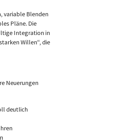
 variable Blenden
les Pläne. Die
tige Integration in
starken Willen“, die
ere Neuerungen
ll deutlich
ahren
en