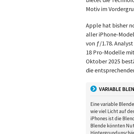
Motiv im Vordergru
Apple hat bisher n
aller iPhone-Model
von ƒ/1.78. Analys
18 Pro-Modelle mit
Oktober 2025 bestä
die entsprechende
VARIABLE BLE
Eine variable Blende
wie viel Licht auf d
iPhones ist die Blen
Blende könnten Nut
Hintergrundunschärf