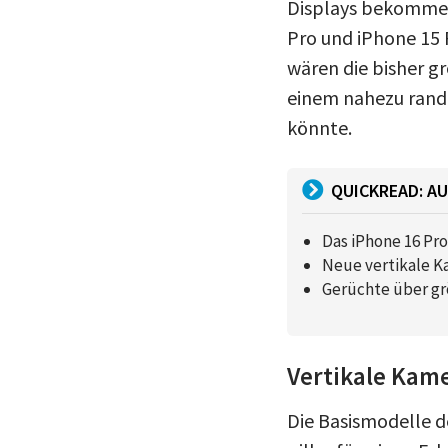
Displays bekommen,
Pro und iPhone 15 
wären die bisher gr
einem nahezu randl
könnte.
QUICKREAD: AU
Das iPhone 16 Pr
Neue vertikale K
Gerüchte über gr
Vertikale Kam
Die Basismodelle d