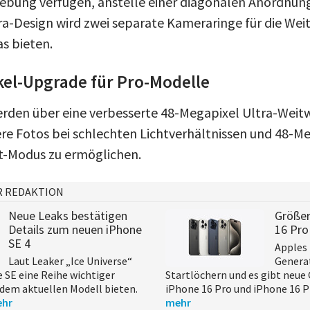
ebung verfügen, anstelle einer diagonalen Anordnun
a-Design wird zwei separate Kameraringe für die Weit
s bieten.
kel-Upgrade für Pro-Modelle
erden über eine verbesserte 48-Megapixel Ultra-Wei
re Fotos bei schlechten Lichtverhältnissen und 48-
t-Modus zu ermöglichen.
R REDAKTION
Neue Leaks bestätigen
Größer
Details zum neuen iPhone
16 Pro
SE 4
Apples
Laut Leaker „Ice Universe“
Generat
e SE eine Reihe wichtiger
Startlöchern und es gibt neue 
dem aktuellen Modell bieten.
iPhone 16 Pro und iPhone 16 P
hr
mehr