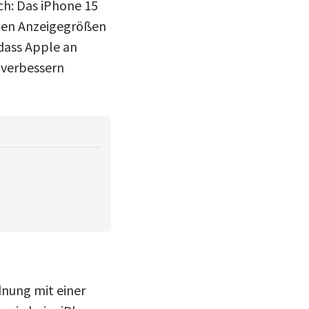
ch: Das iPhone 15
euen Anzeigegrößen
 dass Apple an
 verbessern
dnung mit einer