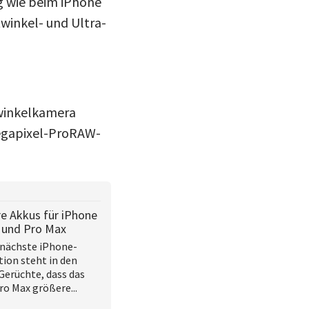
g wie beim iPhone
winkel- und Ultra-
twinkelkamera
Megapixel-ProRAW-
e Akkus für iPhone
 und Pro Max
 nächste iPhone-
ion steht in den
Gerüchte, dass das
ro Max größere...