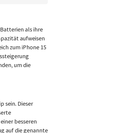
Batterien als ihre
apazität aufweisen
eich zum iPhone 15
ssteigerung
nden, um die
p sein. Dieser
serte
 einer besseren
ug auf die genannte