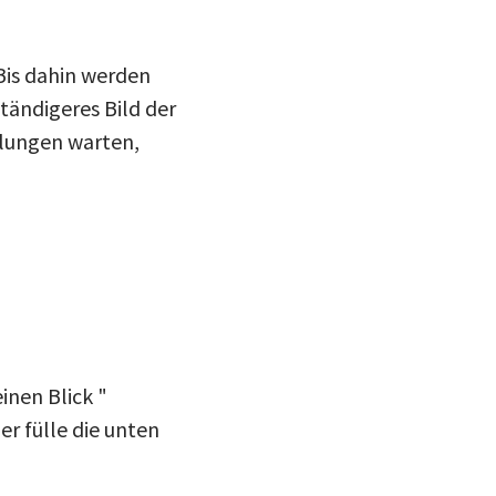
 Bis dahin werden
ständigeres Bild der
klungen warten,
inen Blick "
r fülle die unten