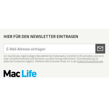
HIER FÜR DEN NEWSLETTER EINTRAGEN
Ich möchte den regelmäßigen Newsletter der falkemedia GmbH & Co KG erhalten und mich
über aktuelle Produkte und Aktionen aus dem Verlag informieren. Eine Abmeldung ist
jederzeit kostenlos möglich. Weitere Informationen finde ich in der
Datenschutzerklärung
.
Impressum
Datenschutz
Nutzungsbedingungen
Mac Life+
Transparenzrichtlinien
Datenschutzeinstellungen
Mediadaten Mac Life
Vertrag widerrufen
© maclife.de 2026