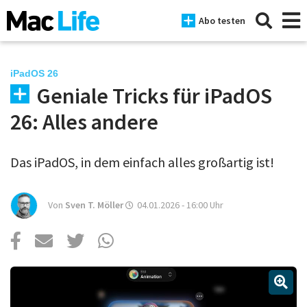
Abo testen
iPadOS 26
Geniale Tricks für iPadOS
News
26: Alles andere
iPhone
Das iPadOS, in dem einfach alles großartig ist!
Mac
iPad
Von
Sven T. Möller
04.01.2026 - 16:00
Uhr
Tests
Tipps
Magazine