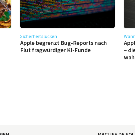
Sicherheitslücken
Wann 
Apple begrenzt Bug-Reports nach
Appl
Flut fragwürdiger KI-Funde
– di
wahr
AGEN
MACLIFE.DE FOL