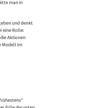
ätte man in
egeben und denkt
 eine Rolle:
die Aktionen
te Modell im
 frühestens"
r fülle die unten