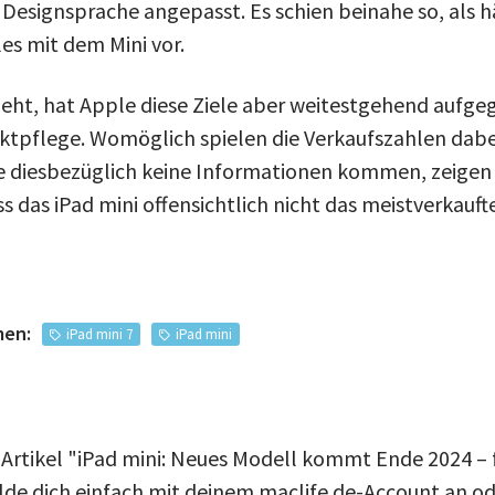
Designsprache angepasst. Es schien beinahe so, als h
es mit dem Mini vor.
ssieht, hat Apple diese Ziele aber weitestgehend aufg
uktpflege. Womöglich spielen die Verkaufszahlen dabei
 diesbezüglich keine Informationen kommen, zeigen 
ass das iPad mini offensichtlich nicht das meistverkauf
men:
iPad mini 7
iPad mini
 Artikel "iPad mini: Neues Modell kommt Ende 2024 –
e dich einfach mit deinem maclife.de-Account an ode