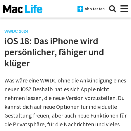
Abo testen
WWDC 2024
iOS 18: Das iPhone wird
News
persönlicher, fähiger und
iPhone
klüger
Mac
Was wäre eine WWDC ohne die Ankündigung eines
iPad
neuen iOS? Deshalb hat es sich Apple nicht
Tests
nehmen lassen, die neue Version vorzustellen. Du
kannst dich auf neue Optionen für individuelle
Tipps
Gestaltung freuen, aber auch neue Funktionen für
Magazine
die Privatsphäre, für die Nachrichten und vieles