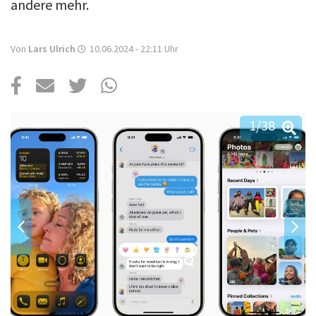
Über uns
andere mehr.
Podcast
Von
Lars Ulrich
10.06.2024 - 22:11
Uhr
Mac Life+
Anmelden
1
/38