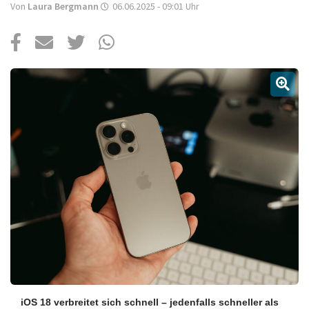
Über uns
Von
Laura Bergmann
06.06.2025 - 09:01
Uhr
Podcast
Mac Life+
Anmelden
iOS 18 verbreitet sich schnell – jedenfalls schneller als