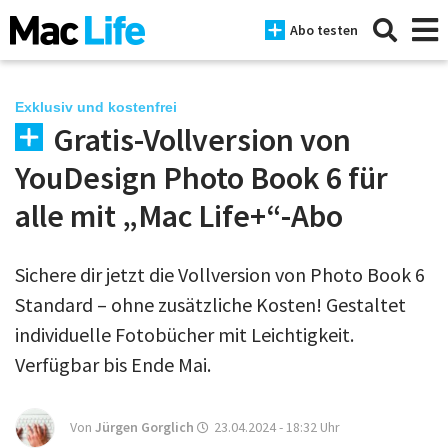
Abo testen
Exklusiv und kostenfrei
Gratis-Vollversion von
News
YouDesign Photo Book 6 für
iPhone
alle mit „Mac Life+“-Abo
Mac
Sichere dir jetzt die Vollversion von Photo Book 6
iPad
Standard – ohne zusätzliche Kosten! Gestaltet
Tests
individuelle Fotobücher mit Leichtigkeit.
Verfügbar bis Ende Mai.
Tipps
Magazine
Von
Jürgen Gorglich
23.04.2024 - 18:32
Uhr