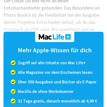
Der Cloud: Du bist nicht an einen
Fotobuchanbieter gebunden. Das Besondere an
Photo Book 6 ist die Flexibilität bei der Ausgabe
deiner Projekte: Entscheidet selbst, ob du das
Fotobuch als PDF oder JPG speicherst und an
einen Fotobuch-Hersteller sendet oder einfach
zu Hause ausdruckst. Für die Archivierung deiner
Mehr Apple-Wissen für dich
Werke speichert Photo Book 6 alle Daten
inklusive der Originalbilder in einem einzigen
Zugriff auf alle Inhalte von Mac Life+
Ordner....
Alle Magazine vor dem Erscheinen lesen.
Über 300 Ausgaben und Bücher als E-Paper
Maclife.de ohne Werbebanner
31 Tage gratis, danach monatlich ab 4,99 €