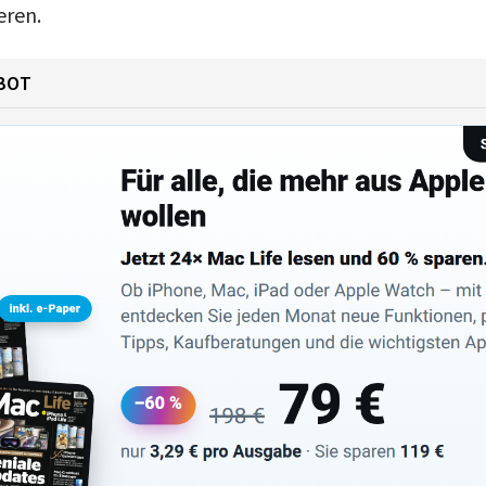
eren.
BOT