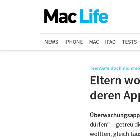
NEWS
IPHONE
MAC
IPAD
TESTS
TeenSafe doch nicht so
Eltern wo
deren App
Überwachungsapp T
dürfen“ – getreu d
wollten, gleich ta