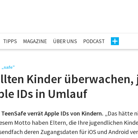
TIPPS
MAGAZINE
ÜBER UNS
PODCAST
 „safe”
llten Kinder überwachen, j
le IDs in Umlauf
eenSafe verrät Apple IDs von Kindern.
„Das hätte n
iesem Motto haben Eltern, die Ihre jugendlichen Kind
usendfach deren Zugangsdaten für iOS und Android ver