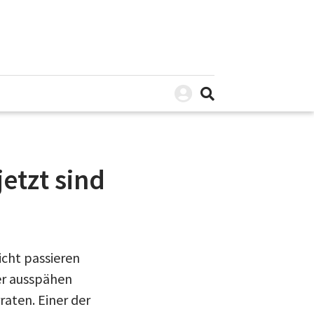
etzt sind
icht passieren
er ausspähen
raten. Einer der