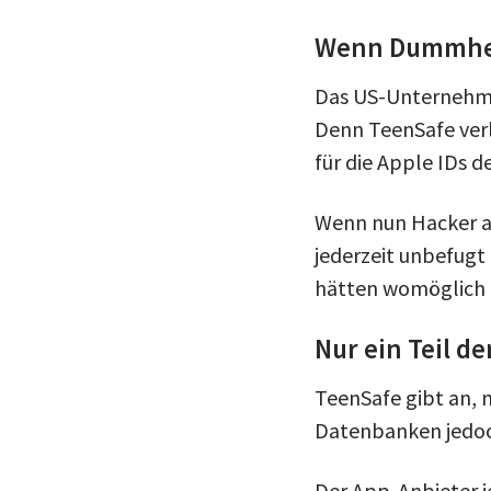
Wenn Dummheit
Das US-Unternehmen
Denn TeenSafe verl
für die Apple IDs d
Wenn nun Hacker a
jederzeit unbefugt
hätten womöglich 
Nur ein Teil d
TeenSafe gibt an, m
Datenbanken jedoc
Der App-Anbieter j