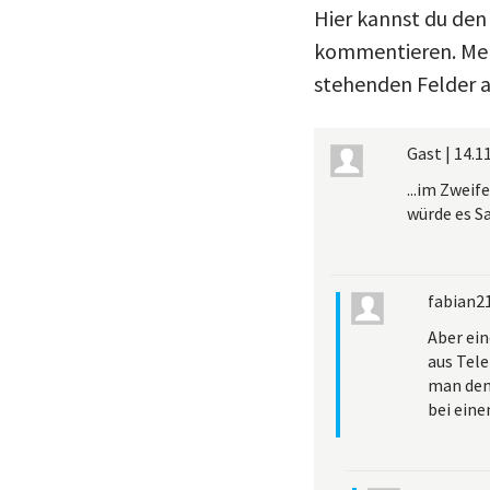
Hier kannst du den
kommentieren. Meld
stehenden Felder a
Gast
|
14.11
...im Zwei
würde es S
fabian2
Aber ein
aus Tele
man den
bei eine