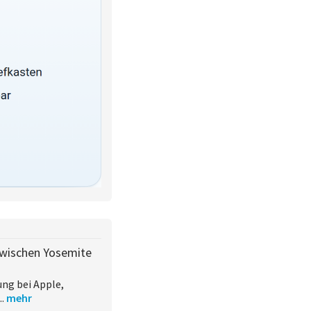
 zwischen Yosemite
ung bei Apple,
..
mehr