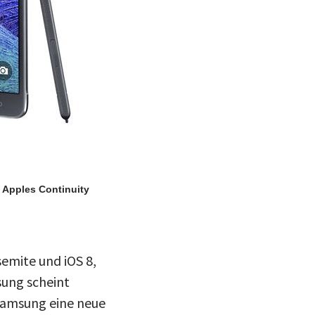
n Apples Continuity
emite und iOS 8,
sung scheint
 Samsung eine neue