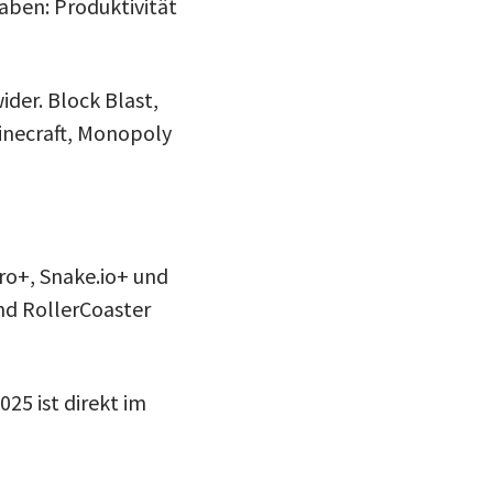
aben: Produktivität
der. Block Blast,
inecraft, Monopoly
tro+, Snake.io+ und
und RollerCoaster
25 ist direkt im