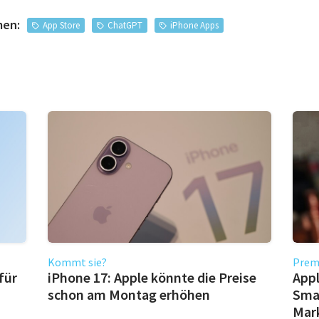
men:
App Store
ChatGPT
iPhone Apps
Kommt sie?
Prem
für
iPhone 17: Apple könnte die Preise
App
schon am Montag erhöhen
Smar
Mark