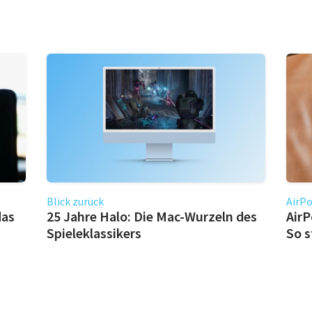
Blick zurück
AirPo
das
25 Jahre Halo: Die Mac-Wurzeln des
AirP
Spieleklassikers
So s