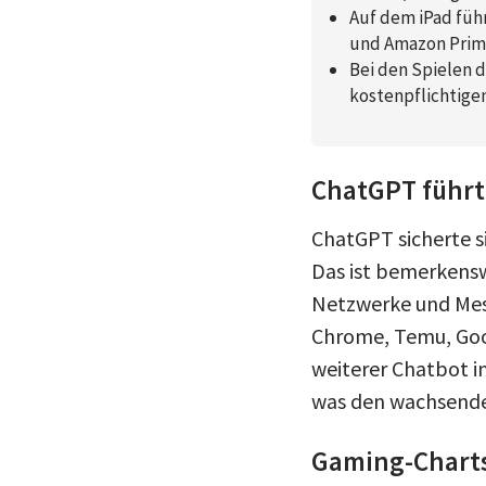
Auf dem iPad füh
und Amazon Prim
Bei den Spielen 
kostenpflichtigen
ChatGPT führt
ChatGPT sicherte s
Das ist bemerkensw
Netzwerke und Mess
Chrome, Temu, Goog
weiterer Chatbot in
was den wachsenden 
Gaming-Charts