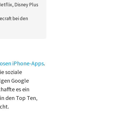
tflix, Disney Plus
ecraft bei den
losen iPhone-Apps
.
e soziale
olgen Google
affte es ein
 in den Top Ten,
cht.