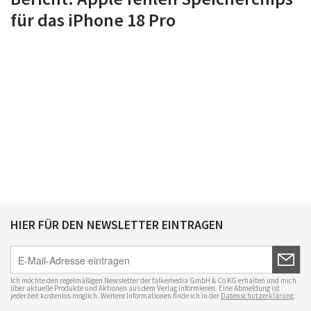
für das iPhone 18 Pro
HIER FÜR DEN NEWSLETTER EINTRAGEN
Ich möchte den regelmäßigen Newsletter der falkemedia GmbH & Co KG erhalten und mich
über aktuelle Produkte und Aktionen aus dem Verlag informieren. Eine Abmeldung ist
jederzeit kostenlos möglich. Weitere Informationen finde ich in der
Datenschutzerklärung
.