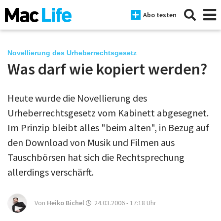
Abo testen
Novellierung des Urheberrechtsgesetz
Was darf wie kopiert werden?
News
Heute wurde die Novellierung des
iPhone
Urheberrechtsgesetz vom Kabinett abgesegnet.
Mac
Im Prinzip bleibt alles "beim alten", in Bezug auf
iPad
den Download von Musik und Filmen aus
Tauschbörsen hat sich die Rechtsprechung
Tests
allerdings verschärft.
Tipps
Magazine
Von
Heiko Bichel
24.03.2006 - 17:18
Uhr