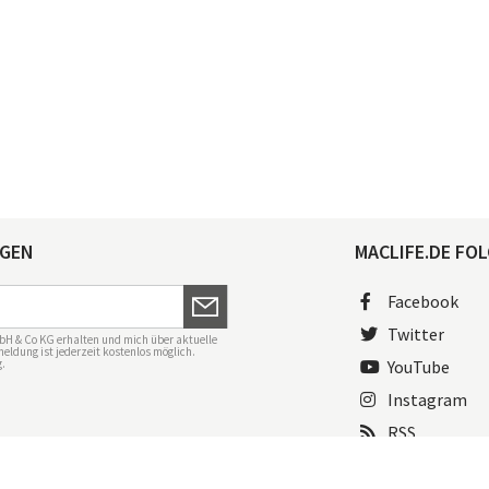
AGEN
MACLIFE.DE FOL
Facebook
Twitter
bH & Co KG erhalten und mich über aktuelle
eldung ist jederzeit kostenlos möglich.
g
.
YouTube
Instagram
RSS
ngen
Mac Life+
Transparenzrichtlinien
Datenschutzeinstellungen