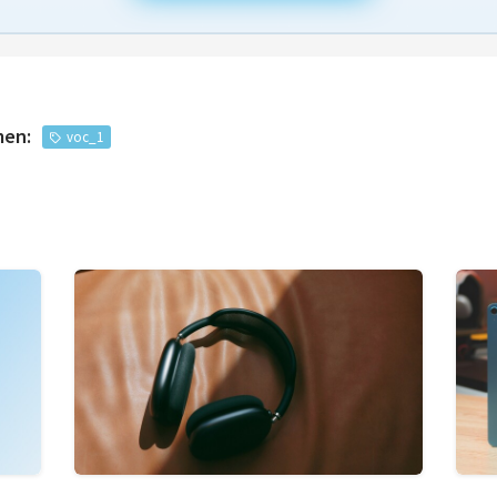
men:
voc_1