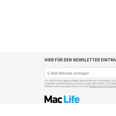
HIER FÜR DEN NEWSLETTER EINTR
Ich möchte den regelmäßigen Newsletter der falkemedia Gm
Produkte und Aktionen aus dem Verlag informieren. Eine Abm
Weitere Informationen finde ich in der
Datenschutzerklärun
Impressum
Datenschutz
Nutzungsbedingu
Mediadaten Mac Life
Vertrag widerrufen