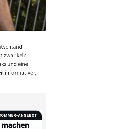
utschland
t zwar kein
ks und eine
l informativer,